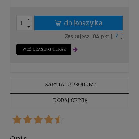
Jeżeli produkt jest sprzedawany krócej
niż 30 dni, wyświetlana jest najniższa
cena od momentu, kiedy produkt
pojawił się w sprzedaży.
do koszyka
Zyskujesz
104
pkt [
?
]
WEŹ LEASING TERAZ
ZAPYTAJ O PRODUKT
DODAJ OPINIĘ
Opis