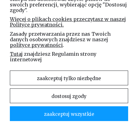
swoich preferencji, wybierając opcję "Dostosuj
zgody".
Linea Jakubczyk - Kłeczek
Więcej o plikach cookies przeczytasz w naszej
Spółka Jawna
Polityce prywatności.
ul. Technologiczna 44
Zasady przetwarzania przez nas Twoich
35-213 Rzeszów
danych osobowych znajdziesz w naszej
polityce prywatności
.
e-mail
Tutaj
znajdziesz Regulamin strony
sklep@elinea.com.pl
internetowej
zaakceptuj tylko niezbędne
dostosuj zgody
Właścicielem niniejszej witryny internetowej jest firma Linea Jakubczyk – Kłeczek Spółka
Jawna. Zabrania się kopiowania i rozpowszechniania treści zamieszczonych na stronie bez
zaakceptuj wszystkie
zgody właściciela strony.
Linea Jakubczyk – Kłeczek Spółka Jawna | ul. Technologiczna 44 | 35-213 Rzeszów |
tel.kom.:
730 994 188
| mail:
sklep@elinea.com.pl
pokaż pełną wersję strony