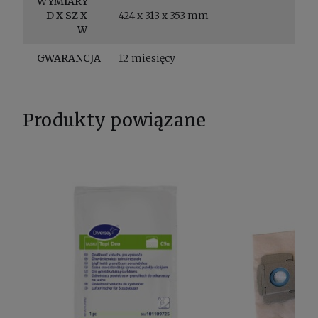
WYMIARY
D X SZ X
424 x 313 x 353 mm
W
GWARANCJA
12 miesięcy
Produkty powiązane