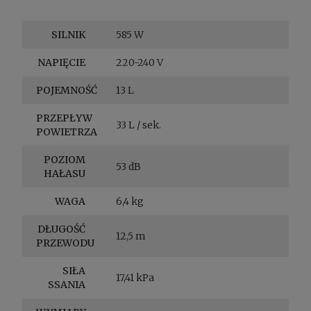
SILNIK
585 W
NAPIĘCIE
220-240 V
POJEMNOŚĆ
13 L
PRZEPŁYW
33 L / sek.
POWIETRZA
POZIOM
53 dB
HAŁASU
WAGA
6,4 kg
DŁUGOŚĆ
12,5 m
PRZEWODU
SIŁA
17,41 kPa
SSANIA