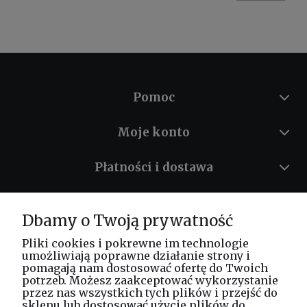
Pomoc
Moje konto
Płatności i dostawa
Informacje
Dbamy o Twoją prywatność
O nas
Pliki cookies i pokrewne im technologie
umożliwiają poprawne działanie strony i
pomagają nam dostosować ofertę do Twoich
potrzeb. Możesz zaakceptować wykorzystanie
Masz pytania? Zadzwoń!
przez nas wszystkich tych plików i przejść do
tel. kom.
730 994 188
sklepu lub dostosować użycie plików do