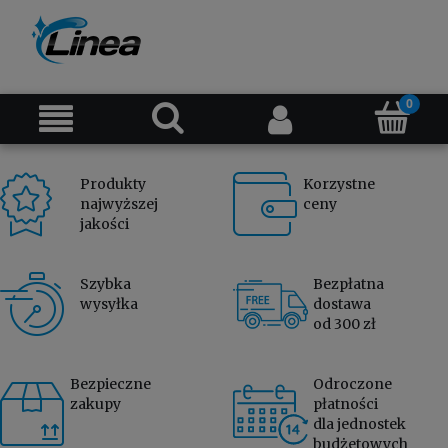
Produkty
Korzystne
najwyższej
ceny
jakości
Szybka
Bezpłatna
wysyłka
dostawa
od 300 zł
Bezpieczne
Odroczone
zakupy
płatności
dla jednostek
budżetowych