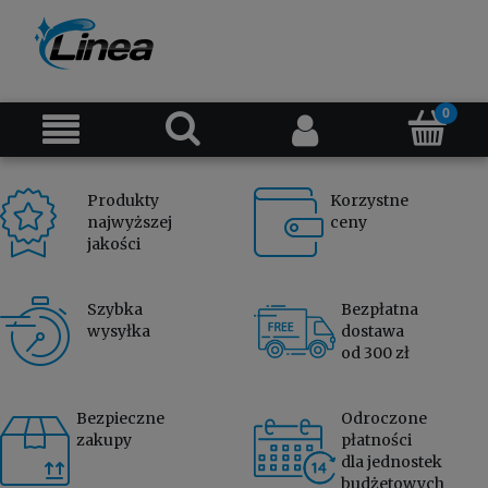
Produkty
Korzystne
najwyższej
ceny
jakości
Szybka
Bezpłatna
wysyłka
dostawa
od 300 zł
Bezpieczne
Odroczone
zakupy
płatności
dla jednostek
budżetowych