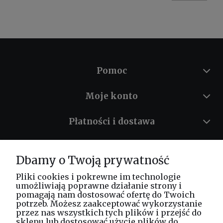
Pomoc
Moje konto
Płatności i dostawa
Informacje
Dbamy o Twoją prywatność
O nas
Pliki cookies i pokrewne im technologie
umożliwiają poprawne działanie strony i
pomagają nam dostosować ofertę do Twoich
potrzeb. Możesz zaakceptować wykorzystanie
Masz pytania? Zadzwoń!
przez nas wszystkich tych plików i przejść do
tel. kom.
730 994 188
sklepu lub dostosować użycie plików do