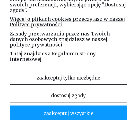
swoich preferencji, wybierając opcję "Dostosuj
zgody".
Linea Jakubczyk - Kłeczek
Więcej o plikach cookies przeczytasz w naszej
Spółka Jawna
Polityce prywatności.
ul. Technologiczna 44
Zasady przetwarzania przez nas Twoich
35-213 Rzeszów
danych osobowych znajdziesz w naszej
polityce prywatności
.
e-mail
Tutaj
znajdziesz Regulamin strony
sklep@elinea.com.pl
internetowej
zaakceptuj tylko niezbędne
dostosuj zgody
Właścicielem niniejszej witryny internetowej jest firma Linea Jakubczyk – Kłeczek Spółka
Jawna. Zabrania się kopiowania i rozpowszechniania treści zamieszczonych na stronie bez
zaakceptuj wszystkie
zgody właściciela strony.
Linea Jakubczyk – Kłeczek Spółka Jawna | ul. Technologiczna 44 | 35-213 Rzeszów |
tel.kom.:
730 994 188
| mail:
sklep@elinea.com.pl
pokaż pełną wersję strony