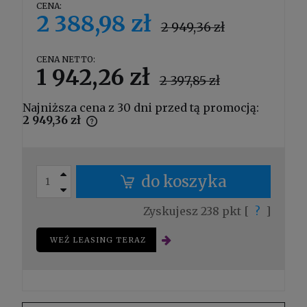
CENA:
2 388,98 zł
2 949,36 zł
CENA NETTO:
1 942,26 zł
2 397,85 zł
Najniższa cena z 30 dni przed tą promocją:
2 949,36 zł
Jeżeli produkt jest sprzedawany krócej
niż 30 dni, wyświetlana jest najniższa
cena od momentu, kiedy produkt
pojawił się w sprzedaży.
do koszyka
Zyskujesz
238
pkt [
?
]
WEŹ LEASING TERAZ