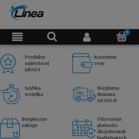
Produkty
Korzystne
najwyższej
ceny
jakości
Szybka
Bezpłatna
wysyłka
dostawa
od 300 zł
Bezpieczne
Odroczone
zakupy
płatności
dla jednostek
budżetowych