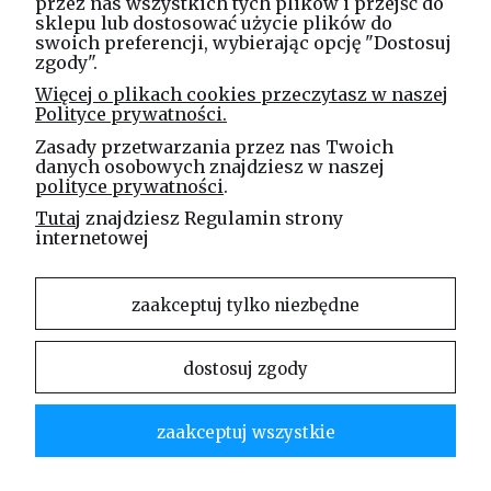
przez nas wszystkich tych plików i przejść do
tel. kom.
730 994 188
sklepu lub dostosować użycie plików do
swoich preferencji, wybierając opcję "Dostosuj
zgody".
Linea Jakubczyk - Kłeczek
Więcej o plikach cookies przeczytasz w naszej
Spółka Jawna
Polityce prywatności.
ul. Technologiczna 44
Zasady przetwarzania przez nas Twoich
35-213 Rzeszów
danych osobowych znajdziesz w naszej
polityce prywatności
.
e-mail
Tutaj
znajdziesz Regulamin strony
sklep@elinea.com.pl
internetowej
zaakceptuj tylko niezbędne
dostosuj zgody
Właścicielem niniejszej witryny internetowej jest firma Linea Jakubczyk – Kłeczek Spółka
Jawna. Zabrania się kopiowania i rozpowszechniania treści zamieszczonych na stronie bez
zaakceptuj wszystkie
zgody właściciela strony.
Linea Jakubczyk – Kłeczek Spółka Jawna | ul. Technologiczna 44 | 35-213 Rzeszów |
tel.kom.:
730 994 188
| mail:
sklep@elinea.com.pl