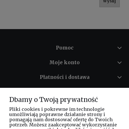
wyślij
Pomoc
Moje konto
Płatności i dostawa
Informacje
Dbamy o Twoją prywatność
O nas
Pliki cookies i pokrewne im technologie
umożliwiają poprawne działanie strony i
pomagają nam dostosować ofertę do Twoich
potrzeb. Możesz zaakceptować wykorzystanie
Masz pytania? Zadzwoń!