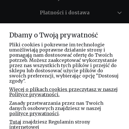
Płatności i dostawa
Informacje
Dbamy o Twoją prywatność
O nas
Pliki cookies i pokrewne im technologie
umożliwiają poprawne działanie strony i
pomagają nam dostosować ofertę do Twoich
potrzeb. Możesz zaakceptować wykorzystanie
Masz pytania? Zadzwoń!
przez nas wszystkich tych plików i przejść do
tel. kom.
730 994 188
sklepu lub dostosować użycie plików do
swoich preferencji, wybierając opcję "Dostosuj
zgody".
Linea Jakubczyk - Kłeczek
Więcej o plikach cookies przeczytasz w naszej
Spółka Jawna
Polityce prywatności.
ul. Technologiczna 44
Zasady przetwarzania przez nas Twoich
35-213 Rzeszów
danych osobowych znajdziesz w naszej
polityce prywatności
.
e-mail
Tutaj
znajdziesz Regulamin strony
sklep@elinea.com.pl
internetowej