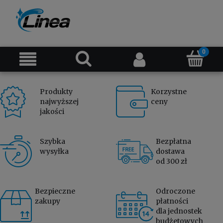
Produkty
Korzystne
najwyższej
ceny
jakości
Szybka
Bezpłatna
wysyłka
dostawa
od 300 zł
Bezpieczne
Odroczone
zakupy
płatności
dla jednostek
budżetowych