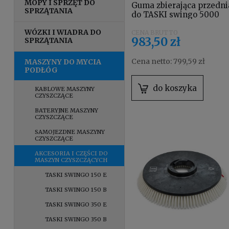
MOPY I SPRZĘT DO
Guma zbierająca przedni
SPRZĄTANIA
do TASKI swingo 5000
4124836
WÓZKI I WIADRA DO
983,50 zł
SPRZĄTANIA
Cena netto:
799,59 zł
MASZYNY DO MYCIA
PODŁÓG
do koszyka
KABLOWE MASZYNY
CZYSZCZĄCE
BATERYJNE MASZYNY
CZYSZCZĄCE
SAMOJEZDNE MASZYNY
CZYSZCZĄCE
AKCESORIA I CZĘŚCI DO
MASZYN CZYSZCZĄCYCH
TASKI SWINGO 150 E
TASKI SWINGO 150 B
TASKI SWINGO 350 E
TASKI SWINGO 350 B