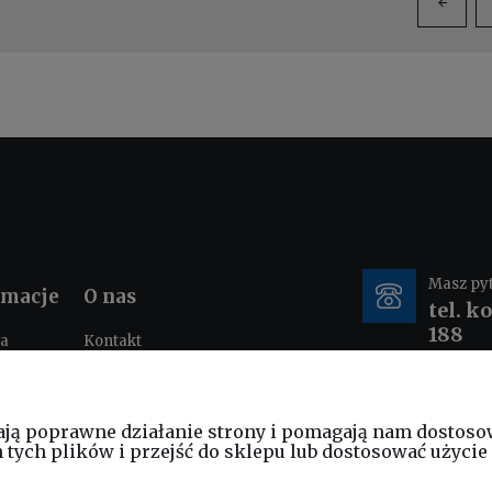
Masz py
rmacje
O nas
tel. k
188
ka
Kontakt
ności
O nas
tacje i
e-mail
nia
ają poprawne działanie strony i pomagają nam dostoso
sklep
ych plików i przejść do sklepu lub dostosować użycie 
am
ościowy