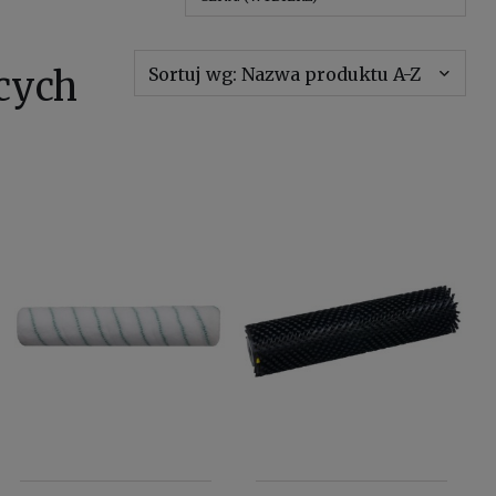
Sortuj wg:
Nazwa produktu A-Z
ących