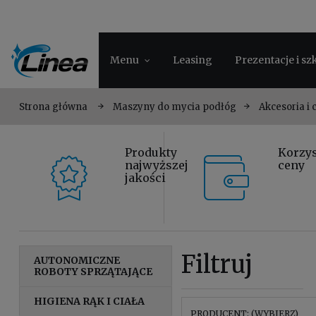
Menu
Leasing
Prezentacje i sz
Strona główna
Maszyny do mycia podłóg
Akcesoria i
Produkty
Korzy
najwyższej
ceny
jakości
Filtruj
AUTONOMICZNE
ROBOTY SPRZĄTAJĄCE
HIGIENA RĄK I CIAŁA
PRODUCENT: (WYBIERZ)