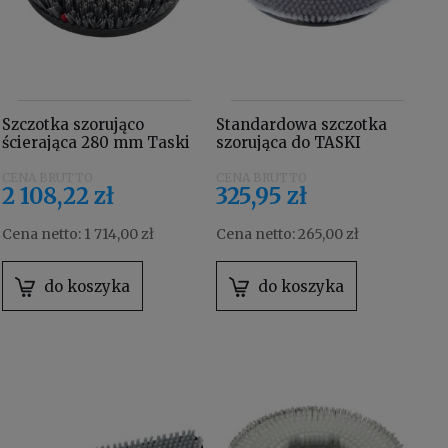
Szczotka szorująco
Standardowa szczotka
ścierająca 280 mm Taski
szorująca do TASKI
7510633
swingo 1650 330 mm
7515516
2 108,22 zł
325,95 zł
Cena netto:
1 714,00 zł
Cena netto:
265,00 zł
do koszyka
do koszyka