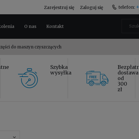
+
telefon:
Zarejestruj się
Zaloguj się
kolenia
O nas
Kontakt
 części do maszyn czyszczących
stne
Szybka
Bezpłat
wysyłka
dostawa
od
300
zł