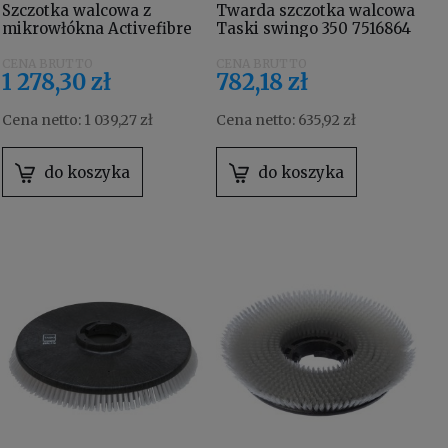
Szczotka walcowa z
Twarda szczotka walcowa
mikrowłókna Activefibre
Taski swingo 350 7516864
Padroll Taski swingo 350
7518532
1 278,30 zł
782,18 zł
Cena netto:
1 039,27 zł
Cena netto:
635,92 zł
do koszyka
do koszyka