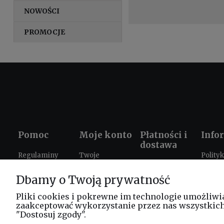
NOWOŚCI
PROMOCJE
Pomoc
Moje konto
Płatności i
Info
dostawa
Regulaminy
Twoje
Polity
Formy płatności
zamówienia
prywat
Ustawienia
Dbamy o Twoją prywatność
Czas i koszty
plików cookies
Ustawienia
Prezen
dostawy
konta
szkole
Zwroty i
Pliki cookies i pokrewne im technologie umożliwi
zaakceptować wykorzystanie przez nas wszystkich t
reklamacje
Progr
"Dostosuj zgody".
lojaln
FAQ