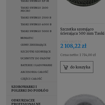
TASKI SWINGO XP-M
TASKI SWINGO 2100
MICRO
TASKI SWINGO 2500 B
TASKI SWINGO 4000 B
Szczotka szorująco
TASKI SWINGO 5000 B
ścierająca 500 mm Taski
8505130
NUMATIC
2 108,22 zł
GUMY ZBIERAJĄCE
SZCZOTKI SZORUJĄCE
Cena netto:
1 714,00 zł
UCHWYTY DO PADÓW
BATERIE I ŁADOWARKI
do koszyka
AKCESORIA CAŁOŚĆ
CZĘŚCI CAŁOŚĆ
SZOROWARKI I
POLERKI DO PODŁÓG
ODKURZACZE
PROFESJONALNE