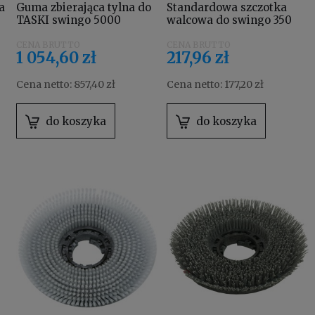
a
Guma zbierająca tylna do
Standardowa szczotka
TASKI swingo 5000
walcowa do swingo 350
4124848
Taski 7516863
1 054,60 zł
217,96 zł
Cena netto:
857,40 zł
Cena netto:
177,20 zł
do koszyka
do koszyka