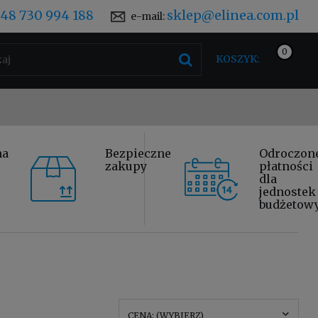
48 730 994 188
sklep@elinea.com.pl
e-mail:
KOSZYK:
na
Bezpieczne
Odroczon
zakupy
płatności
dla
jednostek
budżetow
CENA: (WYBIERZ)