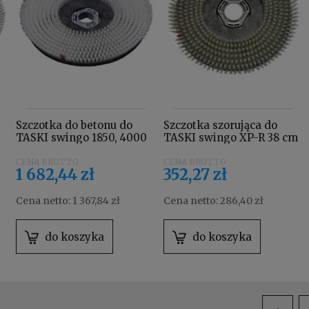
Szczotka do betonu do
Szczotka szorująca do
TASKI swingo 1850, 4000
TASKI swingo XP-R 38 cm
7517860
7522221
1 682,44 zł
352,27 zł
Cena netto:
1 367,84 zł
Cena netto:
286,40 zł
do koszyka
do koszyka