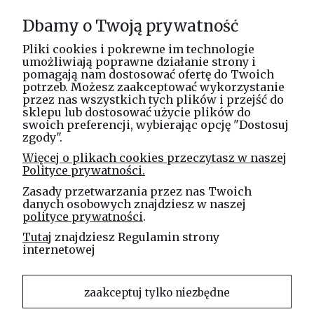
Informacje
Dbamy o Twoją prywatność
O nas
Pliki cookies i pokrewne im technologie
umożliwiają poprawne działanie strony i
pomagają nam dostosować ofertę do Twoich
potrzeb. Możesz zaakceptować wykorzystanie
Masz pytania? Zadzwoń!
przez nas wszystkich tych plików i przejść do
tel. kom.
730 994 188
sklepu lub dostosować użycie plików do
swoich preferencji, wybierając opcję "Dostosuj
zgody".
Linea Jakubczyk - Kłeczek
Więcej o plikach cookies przeczytasz w naszej
Spółka Jawna
Polityce prywatności.
ul. Technologiczna 44
Zasady przetwarzania przez nas Twoich
35-213 Rzeszów
danych osobowych znajdziesz w naszej
polityce prywatności
.
e-mail
Tutaj
znajdziesz Regulamin strony
sklep@elinea.com.pl
internetowej
zaakceptuj tylko niezbędne