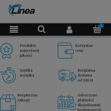
Produkty
Korzystne
najwyższej
ceny
jakości
Szybka
Bezpłatna
wysyłka
dostawa
od 300 zł
Bezpieczne
Odroczone
zakupy
płatności
dla jednostek
budżetowych