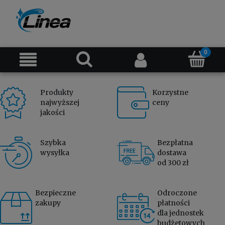
Produkty
Korzystne
najwyższej
ceny
jakości
Szybka
Bezpłatna
wysyłka
dostawa
od 300 zł
Bezpieczne
Odroczone
zakupy
płatności
dla jednostek
budżetowych