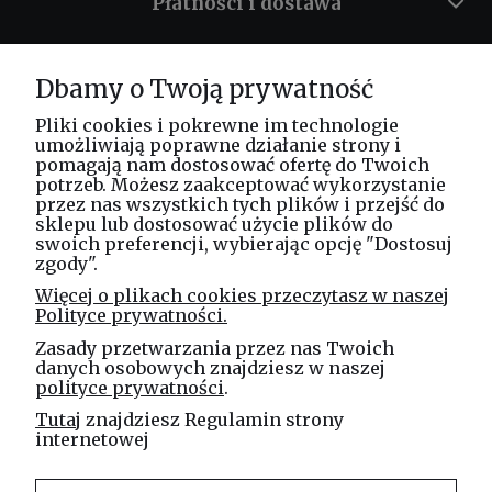
Płatności i dostawa
Informacje
Dbamy o Twoją prywatność
O nas
Pliki cookies i pokrewne im technologie
umożliwiają poprawne działanie strony i
pomagają nam dostosować ofertę do Twoich
potrzeb. Możesz zaakceptować wykorzystanie
Masz pytania? Zadzwoń!
przez nas wszystkich tych plików i przejść do
tel. kom.
730 994 188
sklepu lub dostosować użycie plików do
swoich preferencji, wybierając opcję "Dostosuj
zgody".
Linea Jakubczyk - Kłeczek
Więcej o plikach cookies przeczytasz w naszej
Spółka Jawna
Polityce prywatności.
ul. Technologiczna 44
Zasady przetwarzania przez nas Twoich
35-213 Rzeszów
danych osobowych znajdziesz w naszej
polityce prywatności
.
e-mail
Tutaj
znajdziesz Regulamin strony
sklep@elinea.com.pl
internetowej