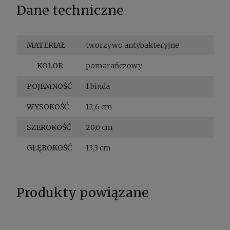
Dane techniczne
MATERIAŁ
tworzywo antybakteryjne
KOLOR
pomarańczowy
POJEMNOŚĆ
1 binda
WYSOKOŚĆ
12,6 cm
SZEROKOŚĆ
20,0 cm
GŁĘBOKOŚĆ
13,3 cm
Produkty powiązane