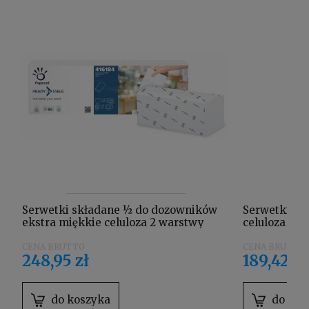
Serwetki składane ½ do dozowników
Serwetki sk
ekstra miękkie celuloza 2 warstwy
celuloza 2 w
opak. 8000 listków Papernet 416184
Lamix Ellis
248,95 zł
189,42 zł
do koszyka
do kos