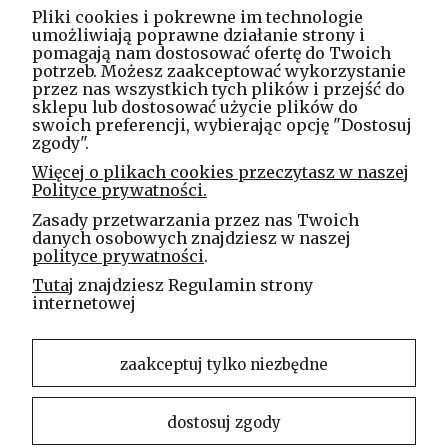
O nas
Pliki cookies i pokrewne im technologie
umożliwiają poprawne działanie strony i
pomagają nam dostosować ofertę do Twoich
potrzeb. Możesz zaakceptować wykorzystanie
Masz pytania? Zadzwoń!
przez nas wszystkich tych plików i przejść do
tel. kom.
730 994 188
sklepu lub dostosować użycie plików do
swoich preferencji, wybierając opcję "Dostosuj
zgody".
Linea Jakubczyk - Kłeczek
Więcej o plikach cookies przeczytasz w naszej
Spółka Jawna
Polityce prywatności.
ul. Technologiczna 44
Zasady przetwarzania przez nas Twoich
35-213 Rzeszów
danych osobowych znajdziesz w naszej
polityce prywatności
.
e-mail
Tutaj
znajdziesz Regulamin strony
sklep@elinea.com.pl
internetowej
zaakceptuj tylko niezbędne
dostosuj zgody
Właścicielem niniejszej witryny internetowej jest firma Linea Jakubczyk – Kłeczek Spółka