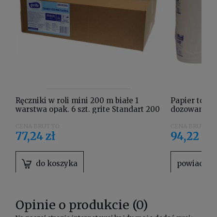
Ręczniki w roli mini 200 m białe 1
Papier toal
warstwa opak. 6 szt. grite Standart 200
dozowania 1
MINI Coreless
opak. 12 szt.
77,24 zł
94,22 zł
powiadom 
do koszyka
Opinie o produkcie (0)