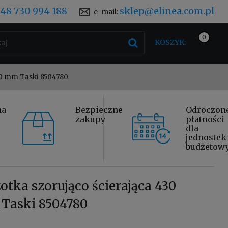
48 730 994 188
sklep@elinea.com.pl
e-mail:
KOSZYK:
430 mm Taski 8504780
na
Bezpieczne
Odroczon
zakupy
płatności
dla
jednostek
budżetow
otka szorująco ścierająca 430
Taski 8504780