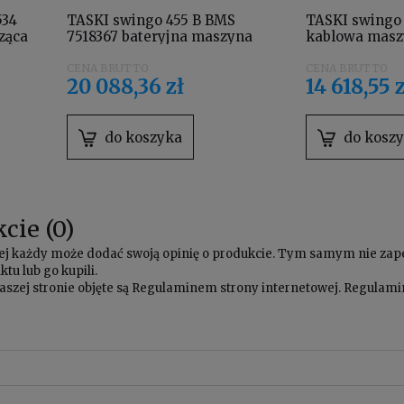
534
TASKI swingo 455 B BMS
TASKI swingo 
ząca
7518367 bateryjna maszyna
kablowa masz
czyszcząca wyposażona w
w
akumulatory żelowe,
20 088,36 zł
14 618,55 
prostownik wbudowany,
szczotkę szorującą i uchwyt
padów
do koszyka
do kosz
cie (0)
owej każdy może dodać swoją opinię o produkcie. Tym samym nie za
tu lub go kupili.
aszej stronie objęte są
Regulaminem
strony internetowej. Regulamin