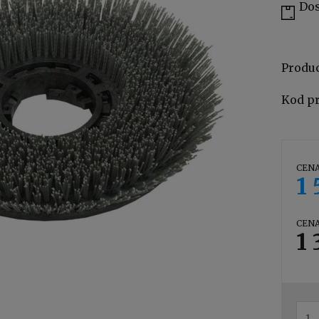
Dos
Produ
Kod p
CENA
1 
CENA
1 