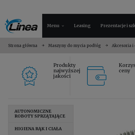
Menu
Leasing
Prezentacje i sz
Strona główna
Maszyny do mycia podłóg
Akcesoria i
Produkty
Korzy
najwyższej
ceny
jakości
AUTONOMICZNE
ROBOTY SPRZĄTAJĄCE
HIGIENA RĄK I CIAŁA