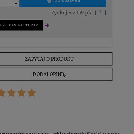
do koszyka
Zyskujesz
159
pkt [
?
]
EŹ LEASING TERAZ
ZAPYTAJ O PRODUKT
DODAJ OPINIĘ