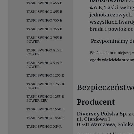
Bardzo twarda szc
TASKI SWINGO 455 E
455 E, Taski swin
TASKI SWINGO 455 B
jednotarczowych: 
TASKI SWINGO 755 E
wszystkich tward
brudu i powłok oc
TASKI SWINGO 755 B
TASKI SWINGO 755 B
Przypominamy, że 
POWER
TASKI SWINGO 855 B
Właścicielem niniejszej 
POWER
zgody właściciela strony
TASKI SWINGO 955 B
POWER
TASKI SWINGO 1255 E
TASKI SWINGO 1255 B
Bezpieczeństw
POWER
TASKI SWINGO 1255 B
Producent
POWER EBU
TASKI SWINGO 1650 B
Diversey Polska Sp. z o
TASKI SWINGO 1850 B
ul. Giełdowa 1
01-211 Warszawa, Polska
TASKI SWINGO XP-R