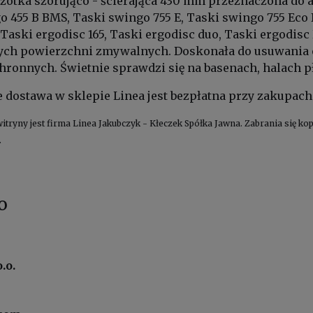
zotka szorująco - ścierająca 430 mm przeznaczona do 
go 455 B BMS, Taski swingo 755 E, Taski swingo 755 Ec
Taski ergodisc 165, Taski ergodisc duo, Taski ergodi
ych powierzchni zmywalnych. Doskonała do usuwania
hronnych. Świetnie sprawdzi się na basenach, halach 
dostawa w sklepie Linea jest bezpłatna przy zakupach 
witryny jest firma Linea Jakubczyk - Kłeczek Spółka Jawna. Zabrania się 
.
o
.o.