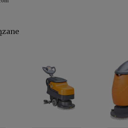
.com
ązane