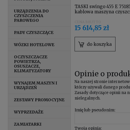
TASKI swingo 455 E 7518
URZĄDZENIA DO
kablowa maszyna czyszc
CZYSZCZENIA
wyposażona w szczotkę
PAROWEGO
szorującą i uchwyt padó
15 614,85 zł
PADY CZYSZCZĄCE
do koszyka
WÓZKI HOTELOWE
OCZYSZCZACZE
POWIETRZA,
OSUSZACZE,
KLIMATYZATORY
Opinie o produk
Na naszej stronie internet
WYNAJEM MASZYN I
którzy używali danego produk
URZĄDZEŃ
Zasady dotyczące opinii na n
nielegalnych.
ZESTAWY PROMOCYJNE
Imię lub pseudonim:
WYPRZEDAŻE
ZAMIATARKI
Twoja opinia: