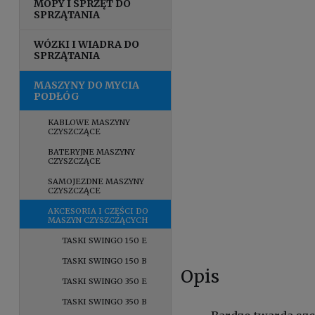
MOPY I SPRZĘT DO
SPRZĄTANIA
WÓZKI I WIADRA DO
SPRZĄTANIA
MASZYNY DO MYCIA
PODŁÓG
KABLOWE MASZYNY
CZYSZCZĄCE
BATERYJNE MASZYNY
CZYSZCZĄCE
SAMOJEZDNE MASZYNY
CZYSZCZĄCE
AKCESORIA I CZĘŚCI DO
MASZYN CZYSZCZĄCYCH
TASKI SWINGO 150 E
TASKI SWINGO 150 B
Opis
TASKI SWINGO 350 E
TASKI SWINGO 350 B