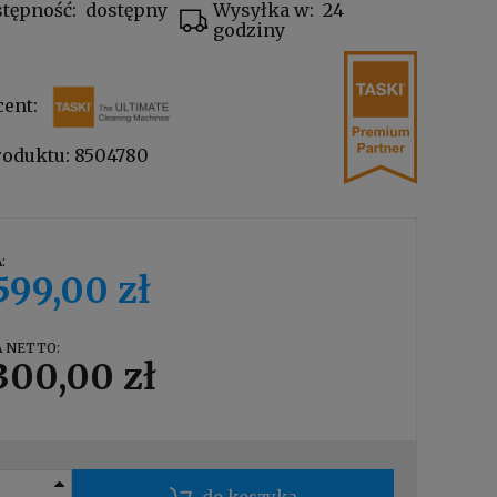
tępność:
dostępny
Wysyłka w:
24
godziny
cent:
roduktu:
8504780
:
599,00 zł
 NETTO:
300,00 zł