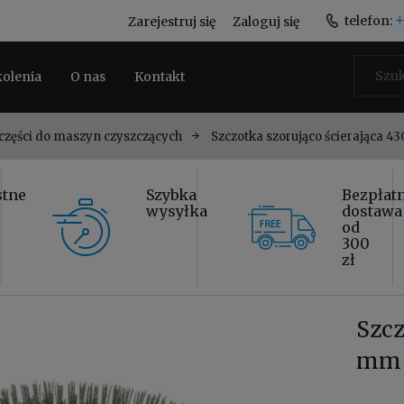
+
telefon:
Zarejestruj się
Zaloguj się
kolenia
O nas
Kontakt
 części do maszyn czyszczących
Szczotka szorująco ścierająca 
stne
Szybka
Bezpłat
wysyłka
dostawa
od
300
zł
Szcz
mm 