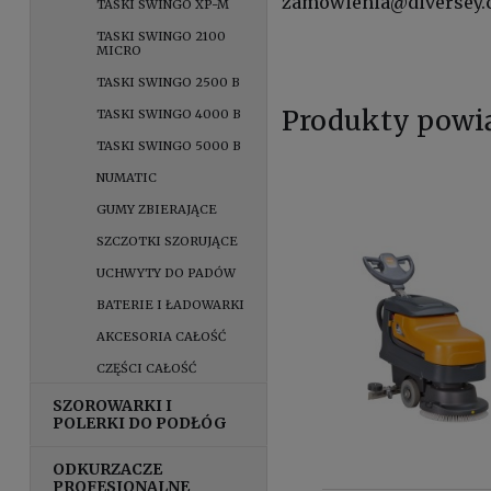
zamowienia@diversey
TASKI SWINGO XP-M
TASKI SWINGO 2100
MICRO
TASKI SWINGO 2500 B
Produkty powi
TASKI SWINGO 4000 B
TASKI SWINGO 5000 B
NUMATIC
GUMY ZBIERAJĄCE
SZCZOTKI SZORUJĄCE
UCHWYTY DO PADÓW
BATERIE I ŁADOWARKI
AKCESORIA CAŁOŚĆ
CZĘŚCI CAŁOŚĆ
SZOROWARKI I
POLERKI DO PODŁÓG
ODKURZACZE
PROFESJONALNE