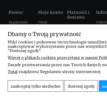
Pomoc
Moje konto
Płatności i
Info
dostawa
Regulaminy
Twoje
Polity
Formy płatności
zamówienia
prywat
Ustawienia
Dbamy o Twoją prywatność
Czas i koszty
plików cookies
Ustawienia
Prezen
dostawy
konta
szkole
Zwroty i
Pliki cookies i pokrewne im technologie umożliwi
zaakceptować wykorzystanie przez nas wszystkich t
reklamacje
Progr
"Dostosuj zgody".
lojaln
FAQ
Więcej o plikach cookies przeczytasz w naszej Poli
Leasi
Zasady przetwarzania przez nas Twoich danych os
Blog
Tutaj
znajdziesz Regulamin strony internetowej
zaakceptuj tylko niezbędne
dostosuj zgody
za
Właścicielem niniejszej witryny internetowej jest firma
Linea Jakubczyk – Kł