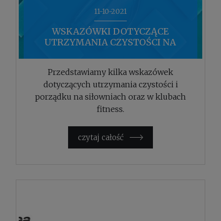
11-10-2021
WSKAZÓWKI DOTYCZĄCE
UTRZYMANIA CZYSTOŚCI NA
SIŁOWNIACH I W KLUBACH FITNESS
Przedstawiamy kilka wskazówek
dotyczących utrzymania czystości i
porządku na siłowniach oraz w klubach
fitness.
czytaj całość »