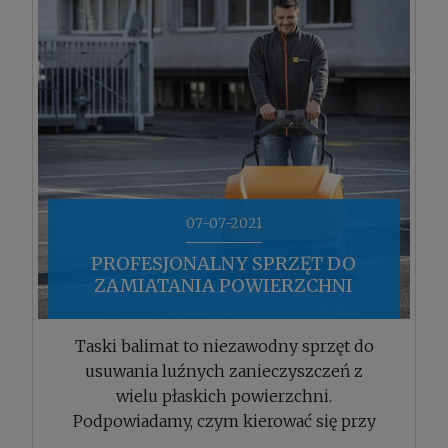
07-07-2021
PROFESJONALNY SPRZĘT DO
ZAMIATANIA POWIERZCHNI
PŁASKICH
Taski balimat to niezawodny sprzęt do
usuwania luźnych zanieczyszczeń z
wielu płaskich powierzchni.
Podpowiadamy, czym kierować się przy
wyborze konkretnego modelu.