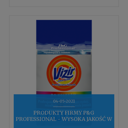
04-05-2021
PRODUKTY FIRMY P&G
PROFESSIONAL - WYSOKA JAKOŚĆ W
NIEWYGÓROWANEJ CENIE