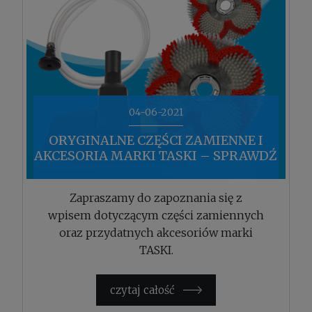
04-06-2021
ORYGINALNE CZĘŚCI ZAMIENNE I
AKCESORIA MARKI TASKI – SPRAWDŹ
NASZĄ OFERTĘ!
Zapraszamy do zapoznania się z
wpisem dotyczącym części zamiennych
oraz przydatnych akcesoriów marki
TASKI.
czytaj całość »