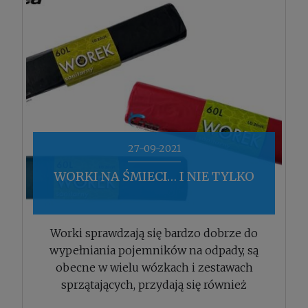
27-09-2021
WORKI NA ŚMIECI… I NIE TYLKO
Worki sprawdzają się bardzo dobrze do
wypełniania pojemników na odpady, są
obecne w wielu wózkach i zestawach
sprzątających, przydają się również
podczas przeprowadzek.