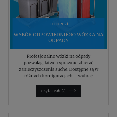
10-08-2021
WYBÓR ODPOWIEDNIEGO WÓZKA NA
ODPADY
Profesjonalne wózki na odpady
pozwalają łatwo i sprawnie zbierać
zanieczyszczenia suche. Dostępne są w
różnych konfiguracjach – wybrać
można taki sprzęt, który w konkretnym
przypadku sprawdzi się najlepiej.
czytaj całość »