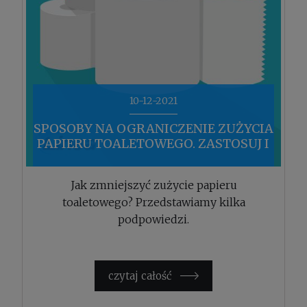
10-12-2021
SPOSOBY NA OGRANICZENIE ZUŻYCIA
PAPIERU TOALETOWEGO. ZASTOSUJ I
OSZCZĘDZAJ!
Jak zmniejszyć zużycie papieru
toaletowego? Przedstawiamy kilka
podpowiedzi.
czytaj całość »