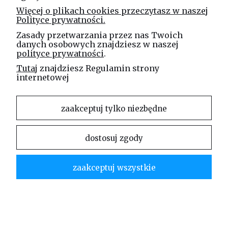
Więcej o plikach cookies przeczytasz w naszej
Masz pytania? Zadzwoń!
Polityce prywatności.
tel. kom.
730 994 188
Zasady przetwarzania przez nas Twoich
danych osobowych znajdziesz w naszej
polityce prywatności
.
Linea Jakubczyk - Kłeczek
Spółka Jawna
Tutaj
znajdziesz Regulamin strony
internetowej
ul. Technologiczna 44
35-213 Rzeszów
zaakceptuj tylko niezbędne
e-mail
sklep@elinea.com.pl
dostosuj zgody
zaakceptuj wszystkie
Właścicielem niniejszej witryny internetowej jest firma Linea Jakubczyk – Kłeczek Spółka
Jawna. Zabrania się kopiowania i rozpowszechniania treści zamieszczonych na stronie bez
zgody właściciela strony.