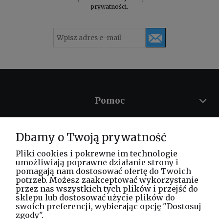
prywatności
.
Pomoc
Moje konto
Dbamy o Twoją prywatność
Płatności i dostawa
Pliki cookies i pokrewne im technologie
umożliwiają poprawne działanie strony i
pomagają nam dostosować ofertę do Twoich
Informacje
potrzeb. Możesz zaakceptować wykorzystanie
przez nas wszystkich tych plików i przejść do
sklepu lub dostosować użycie plików do
O nas
swoich preferencji, wybierając opcję "Dostosuj
zgody".